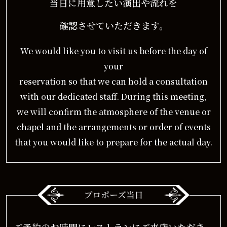
当日に用意したい演出や流れを
確認させていただきます。
We would like you to visit us before the day of
your
reservation so that we can hold a consultation
with our dedicated staff. During this meeting,
we will confirm the atmosphere of the venue or
chapel and the arrangements or order of events
that you would like to prepare for the actual day.
ご予約のお時間にレストランにご来店いただき、