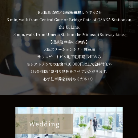
JR大阪駅直結／各線梅田駅より徒歩2分
3 min, walk from Central Gate or Bridge Gate of OSAKA Station on
the JR Line.
3 min, walk from Umeda Station the Midosuji Subway Line.
【提携駐車場のご案内】
大阪ステーションシティ駐車場
サウスゲートビル地下駐車場 B4Fのみ
※レストランでのお食事10,000円以上で2時間無料
（お会計時に割引り処理をさせていただきます。
必ず駐車券をお持ちください）