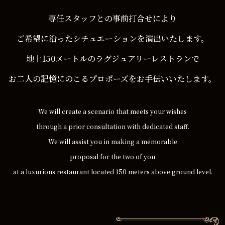
専任スタッフとの事前打合せにより
ご希望に沿ったシチュエーションを
演出いたします。
地上150メートルのラグジュアリーレストランで
お二人の記憶にのこる
プロポーズをお手伝いいたします。
We will create a scenario that meets your wishes
through a prior consultation with dedicated staff.
We will assist you in making a memorable
proposal for the two of you
at a luxurious restaurant located
150 meters above ground level.